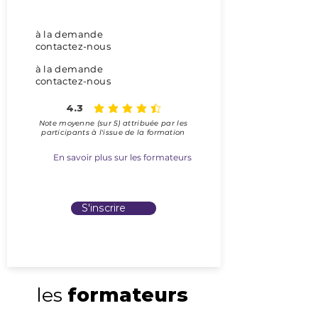
> En distanciel
à la demande
contactez-nous
à la demande
contactez-nous
4.3
la note moyenne est 4.3 sur 5
Note moyenne (sur 5) attribuée
par les
participants à l'issue de la formation
En savoir plus sur les formateurs
> En présentiel
S'inscrire
les
formateurs