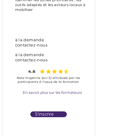
outils adaptés et les acteurs locaux à
mobiliser
> En distanciel
à la demande
contactez-nous
à la demande
contactez-nous
4.6
la note moyenne est 4.6 sur 5
Note moyenne (sur 5) attribuée
par les
participants à l'issue de la formation
En savoir plus sur les formateurs
> En présentiel
S'inscrire