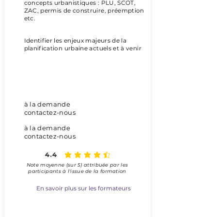
concepts urbanistiques : PLU, SCOT,
ZAC, permis de construire, préemption
etc.
Identifier les enjeux majeurs de la
planification urbaine actuels et à venir
> En distanciel
à la demande
contactez-nous
à la demande
contactez-nous
4.4
la note moyenne est 4.4 sur 5
Note moyenne (sur 5) attribuée
par les
participants à l'issue de la formation
En savoir plus sur les formateurs
> En présentiel